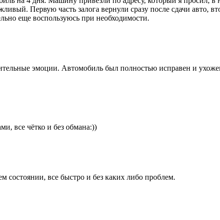
иль на 4 дня. Машину привезли по адресу, который я просил, в 
ивый. Первую часть залога вернули сразу после сдачи авто, вто
ельно еще воспользуюсь при необходимости.
ительные эмоции. Автомобиль был полностью исправен и ухожен.
и, все чётко и без обмана:))
 состоянии, все быстро и без каких либо проблем.