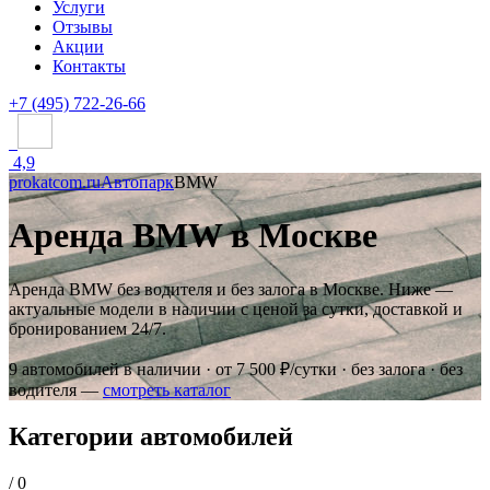
Услуги
Отзывы
Акции
Контакты
+7 (495) 722-26-66
4,9
prokatcom.ru
Автопарк
BMW
Аренда BMW в Москве
Аренда BMW без водителя и без залога в Москве. Ниже —
актуальные модели в наличии с ценой за сутки, доставкой и
бронированием 24/7.
9 автомобилей в наличии · от 7 500 ₽/сутки · без залога · без
водителя —
смотреть каталог
Категории автомобилей
/
0