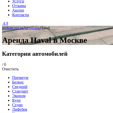
Услуги
Отзывы
Акции
Контакты
4,9
prokatcom.ru
Автопарк
Haval
Аренда Haval в Москве
Категории автомобилей
/
0
Очистить
Премиум
Бизнес
Средний
Стандарт
Эконом
Купе
Седан
Лифтбек