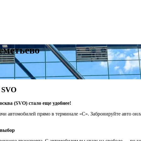
еметьево
о SVO
сква (SVO) стало еще удобнее!
чи автомобилей прямо в терминале «C». Забронируйте авто онла
 выбор
венного транспорта. С автомобилем вы сразу на свободе — по г