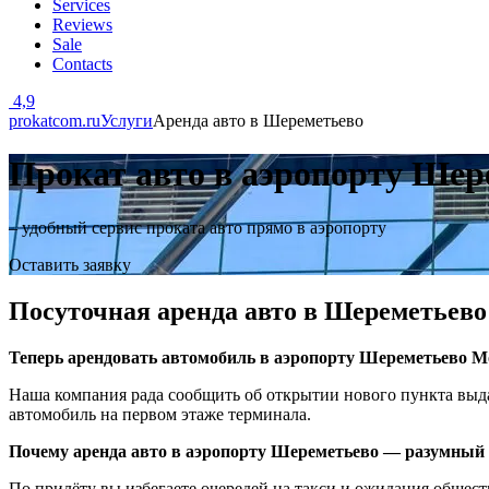
Services
Reviews
Sale
Contacts
4,9
prokatcom.ru
Услуги
Аренда авто в Шереметьево
Прокат авто в аэропорту Шер
– удобный сервис проката авто прямо в аэропорту
Оставить заявку
Посуточная аренда авто в Шереметьев
Теперь арендовать автомобиль в аэропорту Шереметьево Мо
Наша компания рада сообщить об открытии нового пункта выда
автомобиль на первом этаже терминала.
Почему аренда авто в аэропорту Шереметьево — разумный
По прилёту вы избегаете очередей на такси и ожидания общест