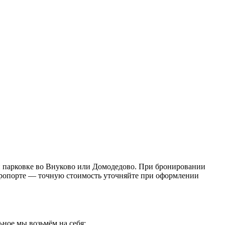
ей парковке во Внуково или Домодедово. При бронировании
/аэропорте — точную стоимость уточняйте при оформлении
ное мы возьмём на себя: