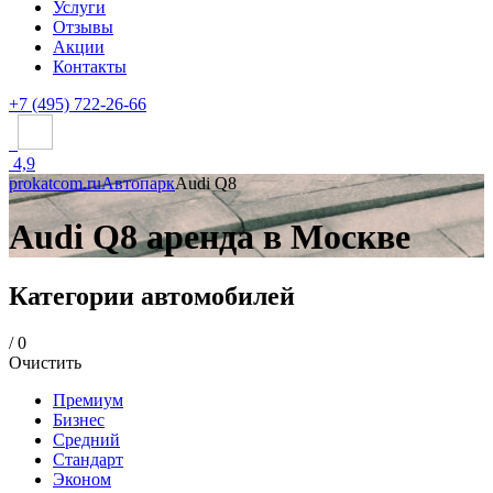
Услуги
Отзывы
Акции
Контакты
+7 (495) 722-26-66
4,9
prokatcom.ru
Автопарк
Audi Q8
Audi Q8 аренда в Москве
Категории автомобилей
/
0
Очистить
Премиум
Бизнес
Средний
Стандарт
Эконом