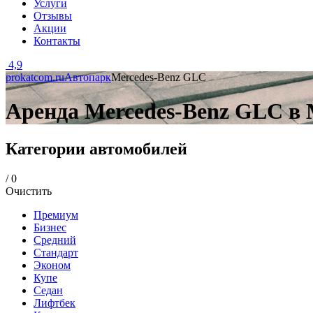
Услуги
Отзывы
Акции
Контакты
4,9
prokatcom.ru
Автопарк
Mercedes-Benz GLC
Аренда Mercedes-Benz GLC в
Категории автомобилей
/
0
Очистить
Премиум
Бизнес
Средний
Стандарт
Эконом
Купе
Седан
Лифтбек